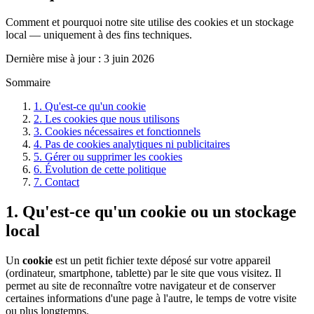
Comment et pourquoi notre site utilise des cookies et un stockage
local — uniquement à des fins techniques.
Dernière mise à jour :
3 juin 2026
Sommaire
1
.
Qu'est-ce qu'un cookie
2
.
Les cookies que nous utilisons
3
.
Cookies nécessaires et fonctionnels
4
.
Pas de cookies analytiques ni publicitaires
5
.
Gérer ou supprimer les cookies
6
.
Évolution de cette politique
7
.
Contact
1. Qu'est-ce qu'un cookie ou un stockage
local
Un
cookie
est un petit fichier texte déposé sur votre appareil
(ordinateur, smartphone, tablette) par le site que vous visitez. Il
permet au site de reconnaître votre navigateur et de conserver
certaines informations d'une page à l'autre, le temps de votre visite
ou plus longtemps.