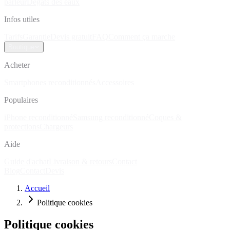
parleur
Dégâts des eaux
Infos utiles
Tarifs
Garantie
Devis gratuit
FAQ
Comment ça marche
Boutique
Acheter
Smartphones reconditionnés
Accessoires
Populaires
iPhone reconditionné
Samsung reconditionné
Coques &
protections
Chargeurs
Aide
Guide d'achat
Livraison & retours
Contact
Blog
Contact
Devis
Accueil
Politique cookies
Politique cookies