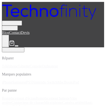
Réparations
Boutique
Blog
Contact
Devis
Réparations
Réparer
Téléphone
Tablette
Console
Ordinateur
Marques populaires
iPhone
Samsung
PS5
Nintendo Switch
MacBook
iPad
Par panne
Remplacement d'écran
Remplacement batterie
Vitre
arrière
Connecteur de charge
Microphone
Caméra arrière
Haut-