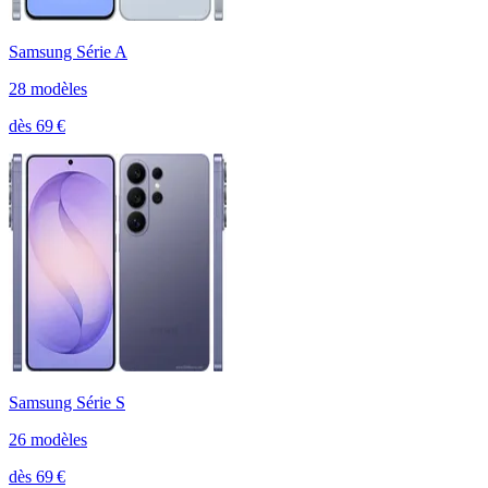
Samsung Série A
28
modèle
s
dès
69
€
Samsung Série S
26
modèle
s
dès
69
€