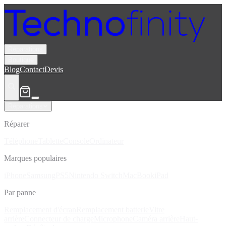
Réparations
Boutique
Blog
Contact
Devis
Réparations
Réparer
Téléphone
Tablette
Console
Ordinateur
Marques populaires
iPhone
Samsung
PS5
Nintendo Switch
MacBook
iPad
Par panne
Remplacement d'écran
Remplacement batterie
Vitre
arrière
Connecteur de charge
Microphone
Caméra arrière
Haut-