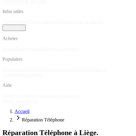
parleur
Dégâts des eaux
Infos utiles
Tarifs
Garantie
Devis gratuit
FAQ
Comment ça marche
Boutique
Acheter
Smartphones reconditionnés
Accessoires
Populaires
iPhone reconditionné
Samsung reconditionné
Coques &
protections
Chargeurs
Aide
Guide d'achat
Livraison & retours
Contact
Blog
Contact
Devis
Accueil
Réparation Téléphone
Réparation Téléphone à Liège.