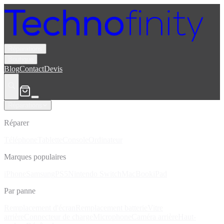
Réparations
Boutique
Blog
Contact
Devis
Réparations
Réparer
Téléphone
Tablette
Console
Ordinateur
Marques populaires
iPhone
Samsung
PS5
Nintendo Switch
MacBook
iPad
Par panne
Remplacement d'écran
Remplacement batterie
Vitre
arrière
Connecteur de charge
Microphone
Caméra arrière
Haut-