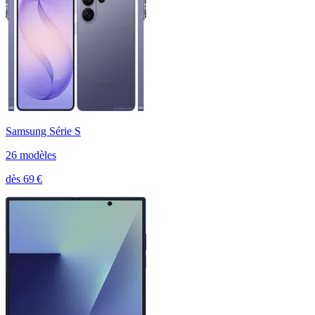
Samsung Série S
26
modèle
s
dès
69
€