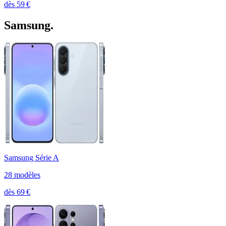
dès
59
€
Samsung
.
Samsung Série A
28
modèle
s
dès
69
€