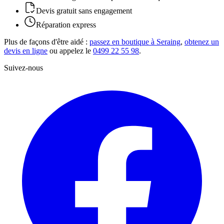
Devis gratuit sans engagement
Réparation express
Plus de façons d'être aidé :
passez en boutique à Seraing
,
obtenez un
devis en ligne
ou appelez le
0499 22 55 98
.
Suivez-nous