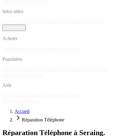
parleur
Dégâts des eaux
Infos utiles
Tarifs
Garantie
Devis gratuit
FAQ
Comment ça marche
Boutique
Acheter
Smartphones reconditionnés
Accessoires
Populaires
iPhone reconditionné
Samsung reconditionné
Coques &
protections
Chargeurs
Aide
Guide d'achat
Livraison & retours
Contact
Blog
Contact
Devis
Accueil
Réparation Téléphone
Réparation Téléphone à Seraing.