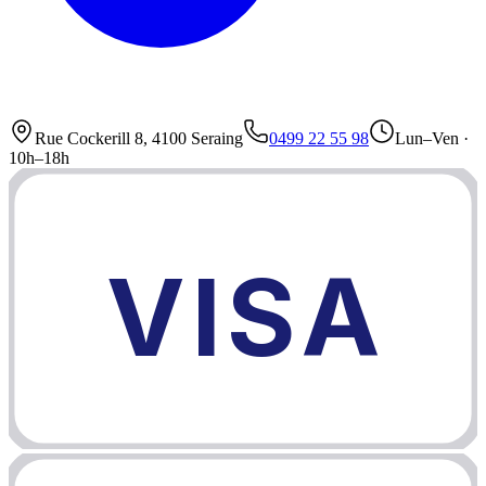
Rue Cockerill 8, 4100 Seraing
0499 22 55 98
Lun–Ven ·
10h–18h
VISA