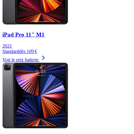
iPad Pro 11" M1
2021
Standard
dès
109
€
Voir le prix batterie