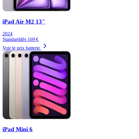
iPad Air M2 13"
2024
Standard
dès
169
€
Voir le prix batterie
iPad Mini 6