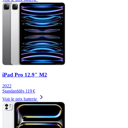
iPad Pro 12.9" M2
2022
Standard
dès
119
€
Voir le prix batterie