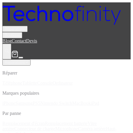
Réparations
Boutique
Blog
Contact
Devis
Réparations
Réparer
Téléphone
Tablette
Console
Ordinateur
Marques populaires
iPhone
Samsung
PS5
Nintendo Switch
MacBook
iPad
Par panne
Remplacement d'écran
Remplacement batterie
Vitre
arrière
Connecteur de charge
Microphone
Caméra arrière
Haut-