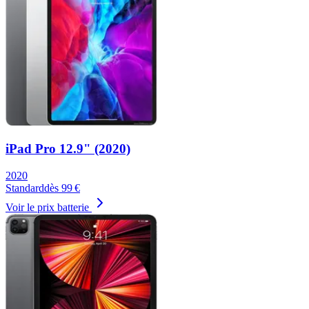
iPad Pro 12.9" (2020)
2020
Standard
dès
99
€
Voir le prix batterie