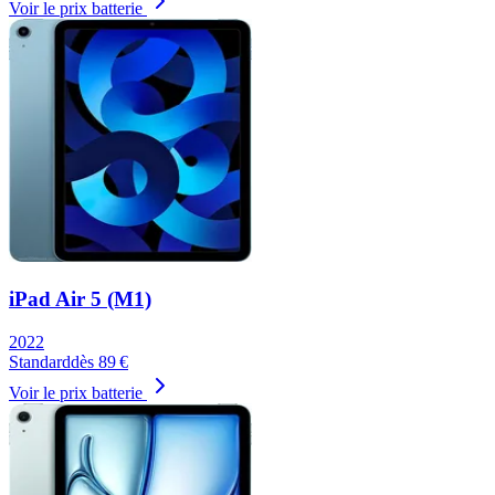
Voir le prix batterie
iPad Air 5 (M1)
2022
Standard
dès
89
€
Voir le prix batterie