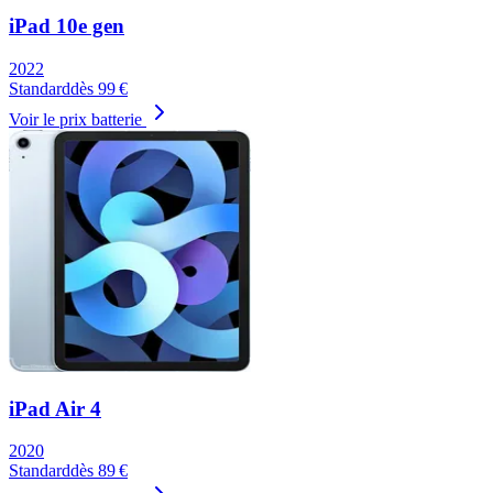
iPad 10e gen
2022
Standard
dès
99
€
Voir le prix batterie
iPad Air 4
2020
Standard
dès
89
€