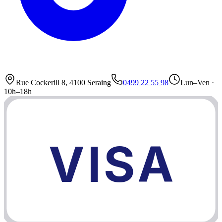
Rue Cockerill 8, 4100 Seraing
0499 22 55 98
Lun–Ven ·
10h–18h
VISA