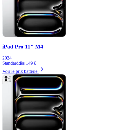
iPad Pro 11" M4
2024
Standard
dès
149
€
Voir le prix batterie