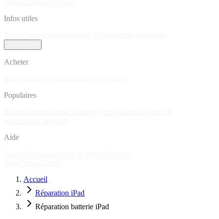
parleur
Dégâts des eaux
Infos utiles
Tarifs
Garantie
Devis gratuit
FAQ
Comment ça marche
Boutique
Acheter
Smartphones reconditionnés
Accessoires
Populaires
iPhone reconditionné
Samsung reconditionné
Coques &
protections
Chargeurs
Aide
Guide d'achat
Livraison & retours
Contact
Blog
Contact
Devis
Accueil
Réparation iPad
Réparation batterie iPad