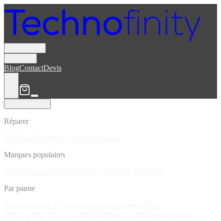
Réparations
Boutique
Blog
Contact
Devis
Réparations
Réparer
Téléphone
Tablette
Console
Ordinateur
Marques populaires
iPhone
Samsung
PS5
Nintendo Switch
MacBook
iPad
Par panne
Remplacement d'écran
Remplacement batterie
Vitre
arrière
Connecteur de charge
Microphone
Caméra arrière
Haut-