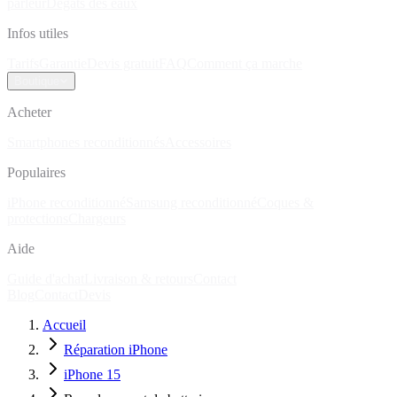
parleur
Dégâts des eaux
Infos utiles
Tarifs
Garantie
Devis gratuit
FAQ
Comment ça marche
Boutique
Acheter
Smartphones reconditionnés
Accessoires
Populaires
iPhone reconditionné
Samsung reconditionné
Coques &
protections
Chargeurs
Aide
Guide d'achat
Livraison & retours
Contact
Blog
Contact
Devis
Accueil
Réparation iPhone
iPhone 15