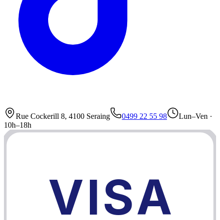
Rue Cockerill 8, 4100 Seraing
0499 22 55 98
Lun–Ven ·
10h–18h
VISA