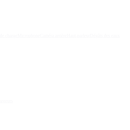
de charge
Microphone
Caméra arrière
Haut-parleur
Dégâts des eaux
argeurs