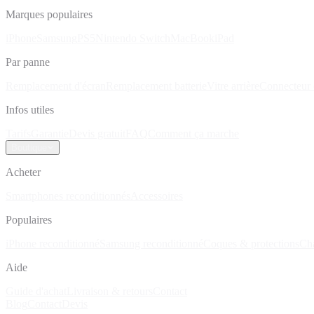
Marques populaires
iPhone
Samsung
PS5
Nintendo Switch
MacBook
iPad
Par panne
Remplacement d'écran
Remplacement batterie
Vitre arrière
Connecteur 
Infos utiles
Tarifs
Garantie
Devis gratuit
FAQ
Comment ça marche
Boutique
Acheter
Smartphones reconditionnés
Accessoires
Populaires
iPhone reconditionné
Samsung reconditionné
Coques & protections
Ch
Aide
Guide d'achat
Livraison & retours
Contact
Blog
Contact
Devis