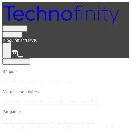
Réparations
Boutique
Blog
Contact
Devis
Réparations
Réparer
Téléphone
Tablette
Console
Ordinateur
Marques populaires
iPhone
Samsung
PS5
Nintendo Switch
MacBook
iPad
Par panne
Remplacement d'écran
Remplacement batterie
Vitre
arrière
Connecteur de charge
Microphone
Caméra arrière
Haut-