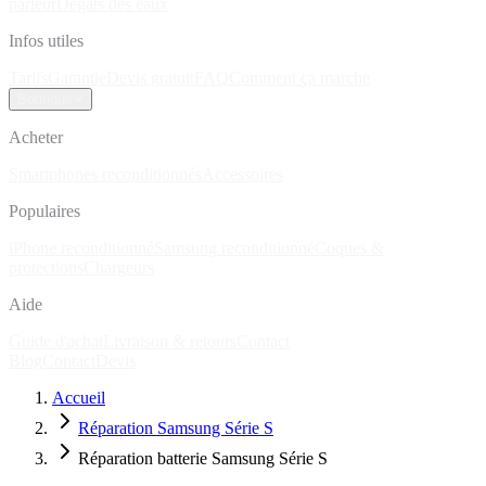
parleur
Dégâts des eaux
Infos utiles
Tarifs
Garantie
Devis gratuit
FAQ
Comment ça marche
Boutique
Acheter
Smartphones reconditionnés
Accessoires
Populaires
iPhone reconditionné
Samsung reconditionné
Coques &
protections
Chargeurs
Aide
Guide d'achat
Livraison & retours
Contact
Blog
Contact
Devis
Accueil
Réparation Samsung Série S
Réparation batterie Samsung Série S