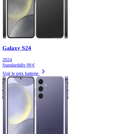
Galaxy S24
2024
Standard
dès
99
€
Voir le prix batterie