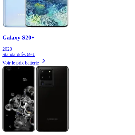
Galaxy S20+
2020
Standard
dès
69
€
Voir le prix batterie