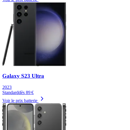
Galaxy S23 Ultra
2023
Standard
dès
89
€
Voir le prix batterie