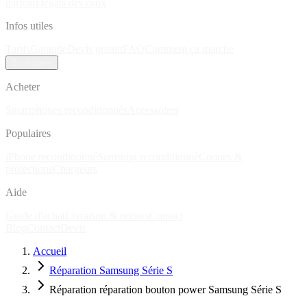
parleur
Dégâts des eaux
Infos utiles
Tarifs
Garantie
Devis gratuit
FAQ
Comment ça marche
Boutique
Acheter
Smartphones reconditionnés
Accessoires
Populaires
iPhone reconditionné
Samsung reconditionné
Coques &
protections
Chargeurs
Aide
Guide d'achat
Livraison & retours
Contact
Blog
Contact
Devis
Accueil
Réparation Samsung Série S
Réparation réparation bouton power Samsung Série S