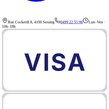
Rue Cockerill 8, 4100 Seraing
0499 22 55 98
Lun–Ven ·
10h–18h
VISA