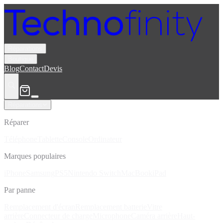
Réparations
Boutique
Blog
Contact
Devis
Réparations
Réparer
Téléphone
Tablette
Console
Ordinateur
Marques populaires
iPhone
Samsung
PS5
Nintendo Switch
MacBook
iPad
Par panne
Remplacement d'écran
Remplacement batterie
Vitre
arrière
Connecteur de charge
Microphone
Caméra arrière
Haut-