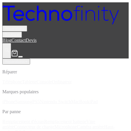
Réparations
Boutique
Blog
Contact
Devis
Réparations
Réparer
Téléphone
Tablette
Console
Ordinateur
Marques populaires
iPhone
Samsung
PS5
Nintendo Switch
MacBook
iPad
Par panne
Remplacement d'écran
Remplacement batterie
Vitre
arrière
Connecteur de charge
Microphone
Caméra arrière
Haut-