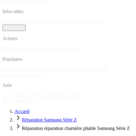
parleur
Dégâts des eaux
Infos utiles
Tarifs
Garantie
Devis gratuit
FAQ
Comment ça marche
Boutique
Acheter
Smartphones reconditionnés
Accessoires
Populaires
iPhone reconditionné
Samsung reconditionné
Coques &
protections
Chargeurs
Aide
Guide d'achat
Livraison & retours
Contact
Blog
Contact
Devis
Accueil
Réparation Samsung Série Z
Réparation réparation charnière pliable Samsung Série Z