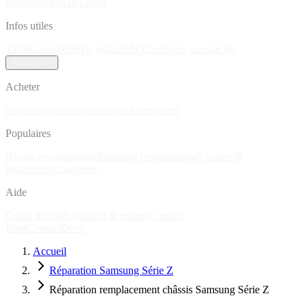
parleur
Dégâts des eaux
Infos utiles
Tarifs
Garantie
Devis gratuit
FAQ
Comment ça marche
Boutique
Acheter
Smartphones reconditionnés
Accessoires
Populaires
iPhone reconditionné
Samsung reconditionné
Coques &
protections
Chargeurs
Aide
Guide d'achat
Livraison & retours
Contact
Blog
Contact
Devis
Accueil
Réparation Samsung Série Z
Réparation remplacement châssis Samsung Série Z