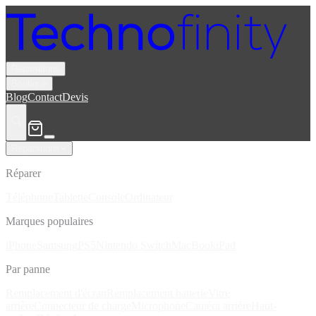
Réparations
Boutique
Blog
Contact
Devis
Réparations
Réparer
Téléphone
Tablette
Console
Ordinateur
Marques populaires
iPhone
Samsung
PS5
Nintendo Switch
MacBook
iPad
Par panne
Remplacement d'écran
Remplacement batterie
Vitre
arrière
Connecteur de charge
Microphone
Caméra arrière
Haut-