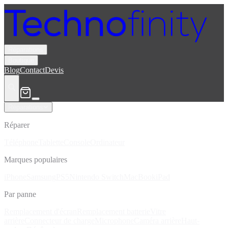
Réparations
Boutique
Blog
Contact
Devis
Réparations
Réparer
Téléphone
Tablette
Console
Ordinateur
Marques populaires
iPhone
Samsung
PS5
Nintendo Switch
MacBook
iPad
Par panne
Remplacement d'écran
Remplacement batterie
Vitre
arrière
Connecteur de charge
Microphone
Caméra arrière
Haut-