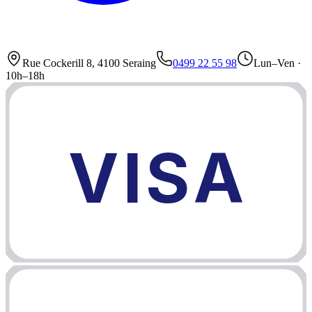
Rue Cockerill 8, 4100 Seraing
0499 22 55 98
Lun–Ven ·
10h–18h
VISA