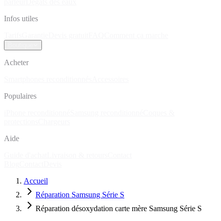
parleur
Dégâts des eaux
Infos utiles
Tarifs
Garantie
Devis gratuit
FAQ
Comment ça marche
Boutique
Acheter
Smartphones reconditionnés
Accessoires
Populaires
iPhone reconditionné
Samsung reconditionné
Coques &
protections
Chargeurs
Aide
Guide d'achat
Livraison & retours
Contact
Blog
Contact
Devis
Accueil
Réparation Samsung Série S
Réparation désoxydation carte mère Samsung Série S