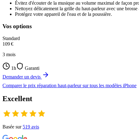
Évitez d'écouter de la musique au volume maximal de façon pr
Nettoyez délicatement la grille du haut-parleur avec une brosse 
Protégez votre appareil de l'eau et de la poussière.
Vos options
Standard
109
€
3
mois
1h
Garanti
Demander un devis
Comparer le prix
réparation haut-parleur
sur tous les modèles
iPhone
Excellent
Basée sur
519
avis