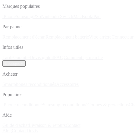
Marques populaires
iPhone
Samsung
PS5
Nintendo Switch
MacBook
iPad
Par panne
Remplacement d'écran
Remplacement batterie
Vitre arrière
Connecteur 
Infos utiles
Tarifs
Garantie
Devis gratuit
FAQ
Comment ça marche
Boutique
Acheter
Smartphones reconditionnés
Accessoires
Populaires
iPhone reconditionné
Samsung reconditionné
Coques & protections
Ch
Aide
Guide d'achat
Livraison & retours
Contact
Blog
Contact
Devis