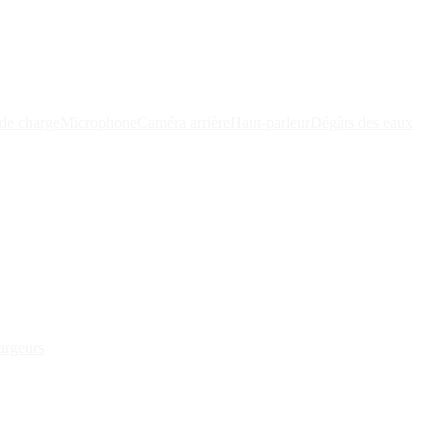
de charge
Microphone
Caméra arrière
Haut-parleur
Dégâts des eaux
argeurs