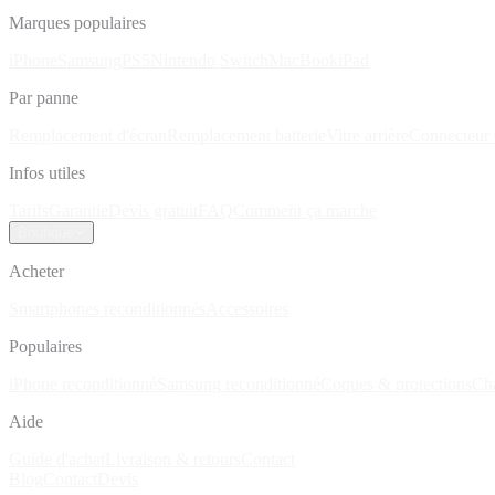
Marques populaires
iPhone
Samsung
PS5
Nintendo Switch
MacBook
iPad
Par panne
Remplacement d'écran
Remplacement batterie
Vitre arrière
Connecteur 
Infos utiles
Tarifs
Garantie
Devis gratuit
FAQ
Comment ça marche
Boutique
Acheter
Smartphones reconditionnés
Accessoires
Populaires
iPhone reconditionné
Samsung reconditionné
Coques & protections
Ch
Aide
Guide d'achat
Livraison & retours
Contact
Blog
Contact
Devis