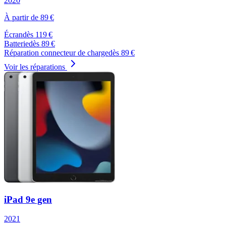
2020
À partir de
89
€
Écran
dès
119
€
Batterie
dès
89
€
Réparation connecteur de charge
dès
89
€
Voir les réparations
iPad 9e gen
2021