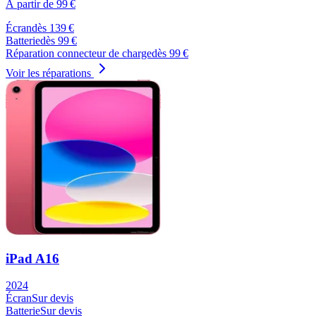
À partir de
99
€
Écran
dès
139
€
Batterie
dès
99
€
Réparation connecteur de charge
dès
99
€
Voir les réparations
iPad A16
2024
Écran
Sur devis
Batterie
Sur devis