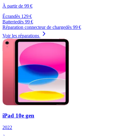
À partir de
99
€
Écran
dès
129
€
Batterie
dès
99
€
Réparation connecteur de charge
dès
99
€
Voir les réparations
iPad 10e gen
2022