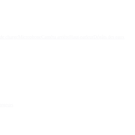
de charge
Microphone
Caméra arrière
Haut-parleur
Dégâts des eaux
argeurs