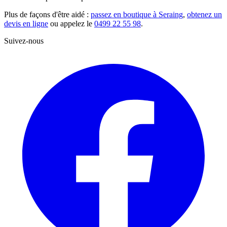
Plus de façons d'être aidé :
passez en boutique à Seraing
,
obtenez un
devis en ligne
ou appelez le
0499 22 55 98
.
Suivez-nous