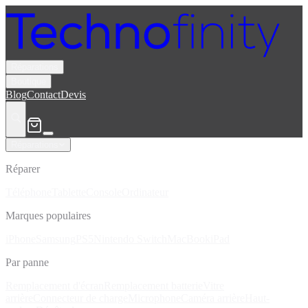
Réparations
Boutique
Blog
Contact
Devis
Réparations
Réparer
Téléphone
Tablette
Console
Ordinateur
Marques populaires
iPhone
Samsung
PS5
Nintendo Switch
MacBook
iPad
Par panne
Remplacement d'écran
Remplacement batterie
Vitre
arrière
Connecteur de charge
Microphone
Caméra arrière
Haut-