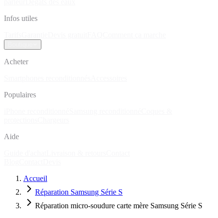
parleur
Dégâts des eaux
Infos utiles
Tarifs
Garantie
Devis gratuit
FAQ
Comment ça marche
Boutique
Acheter
Smartphones reconditionnés
Accessoires
Populaires
iPhone reconditionné
Samsung reconditionné
Coques &
protections
Chargeurs
Aide
Guide d'achat
Livraison & retours
Contact
Blog
Contact
Devis
Accueil
Réparation Samsung Série S
Réparation micro-soudure carte mère Samsung Série S