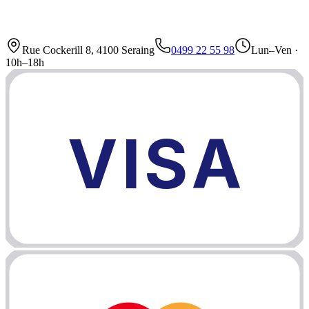
Rue Cockerill 8, 4100 Seraing
0499 22 55 98
Lun–Ven ·
10h–18h
VISA