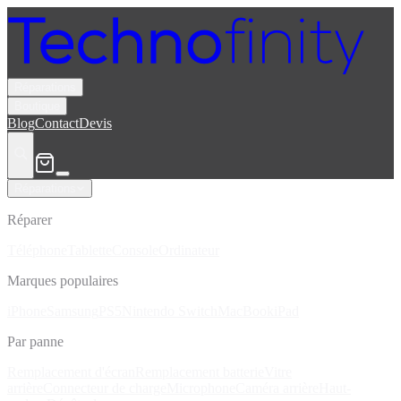
Réparations
Boutique
Blog
Contact
Devis
Réparations
Réparer
Téléphone
Tablette
Console
Ordinateur
Marques populaires
iPhone
Samsung
PS5
Nintendo Switch
MacBook
iPad
Par panne
Remplacement d'écran
Remplacement batterie
Vitre
arrière
Connecteur de charge
Microphone
Caméra arrière
Haut-