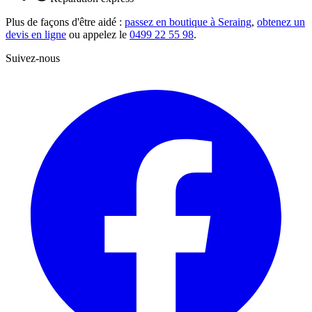
Plus de façons d'être aidé :
passez en boutique à Seraing
,
obtenez un
devis en ligne
ou appelez le
0499 22 55 98
.
Suivez-nous