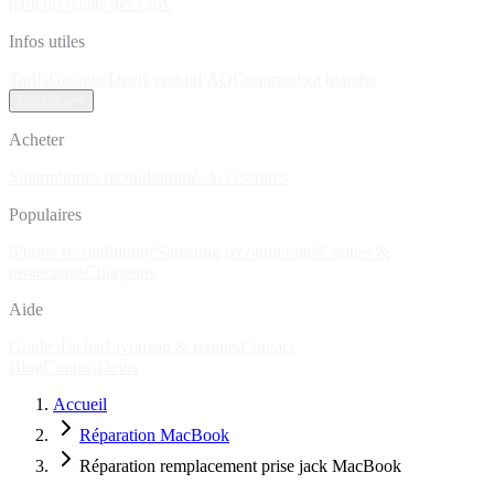
parleur
Dégâts des eaux
Infos utiles
Tarifs
Garantie
Devis gratuit
FAQ
Comment ça marche
Boutique
Acheter
Smartphones reconditionnés
Accessoires
Populaires
iPhone reconditionné
Samsung reconditionné
Coques &
protections
Chargeurs
Aide
Guide d'achat
Livraison & retours
Contact
Blog
Contact
Devis
Accueil
Réparation MacBook
Réparation remplacement prise jack MacBook