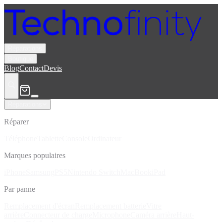
Réparations
Boutique
Blog
Contact
Devis
Réparations
Réparer
Téléphone
Tablette
Console
Ordinateur
Marques populaires
iPhone
Samsung
PS5
Nintendo Switch
MacBook
iPad
Par panne
Remplacement d'écran
Remplacement batterie
Vitre
arrière
Connecteur de charge
Microphone
Caméra arrière
Haut-