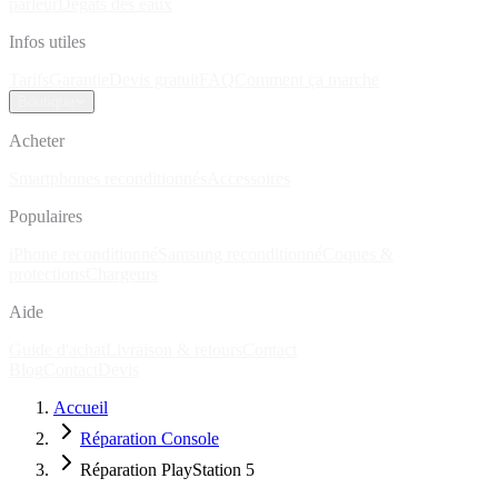
parleur
Dégâts des eaux
Infos utiles
Tarifs
Garantie
Devis gratuit
FAQ
Comment ça marche
Boutique
Acheter
Smartphones reconditionnés
Accessoires
Populaires
iPhone reconditionné
Samsung reconditionné
Coques &
protections
Chargeurs
Aide
Guide d'achat
Livraison & retours
Contact
Blog
Contact
Devis
Accueil
Réparation Console
Réparation PlayStation 5