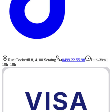
Rue Cockerill 8, 4100 Seraing
0499 22 55 98
Lun–Ven ·
10h–18h
VISA