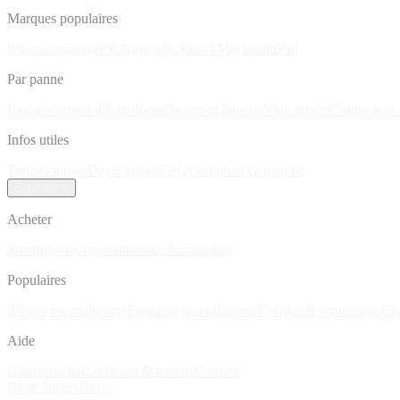
Marques populaires
iPhone
Samsung
PS5
Nintendo Switch
MacBook
iPad
Par panne
Remplacement d'écran
Remplacement batterie
Vitre arrière
Connecteur 
Infos utiles
Tarifs
Garantie
Devis gratuit
FAQ
Comment ça marche
Boutique
Acheter
Smartphones reconditionnés
Accessoires
Populaires
iPhone reconditionné
Samsung reconditionné
Coques & protections
Ch
Aide
Guide d'achat
Livraison & retours
Contact
Blog
Contact
Devis