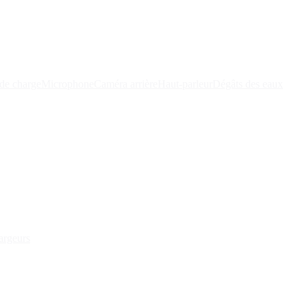
de charge
Microphone
Caméra arrière
Haut-parleur
Dégâts des eaux
argeurs