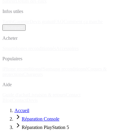
parleur
Dégâts des eaux
Infos utiles
Tarifs
Garantie
Devis gratuit
FAQ
Comment ça marche
Boutique
Acheter
Smartphones reconditionnés
Accessoires
Populaires
iPhone reconditionné
Samsung reconditionné
Coques &
protections
Chargeurs
Aide
Guide d'achat
Livraison & retours
Contact
Blog
Contact
Devis
Accueil
Réparation Console
Réparation PlayStation 5