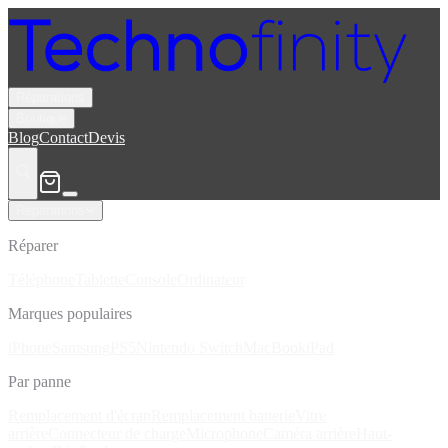
Réparations
Boutique
Blog
Contact
Devis
Réparations
Réparer
Téléphone
Tablette
Console
Ordinateur
Marques populaires
iPhone
Samsung
PS5
Nintendo Switch
MacBook
iPad
Par panne
Remplacement d'écran
Remplacement batterie
Vitre
arrière
Connecteur de charge
Microphone
Caméra arrière
Haut-