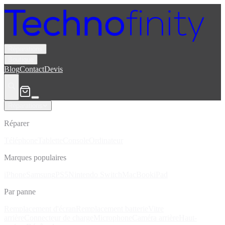
Réparations
Boutique
Blog
Contact
Devis
Réparations
Réparer
Téléphone
Tablette
Console
Ordinateur
Marques populaires
iPhone
Samsung
PS5
Nintendo Switch
MacBook
iPad
Par panne
Remplacement d'écran
Remplacement batterie
Vitre
arrière
Connecteur de charge
Microphone
Caméra arrière
Haut-