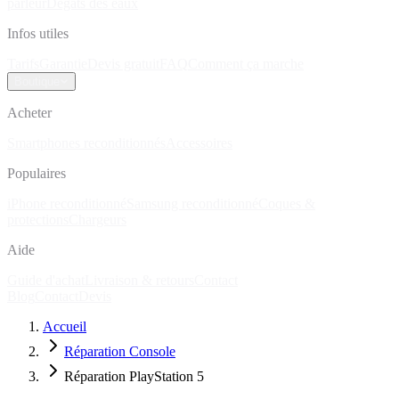
parleur
Dégâts des eaux
Infos utiles
Tarifs
Garantie
Devis gratuit
FAQ
Comment ça marche
Boutique
Acheter
Smartphones reconditionnés
Accessoires
Populaires
iPhone reconditionné
Samsung reconditionné
Coques &
protections
Chargeurs
Aide
Guide d'achat
Livraison & retours
Contact
Blog
Contact
Devis
Accueil
Réparation Console
Réparation PlayStation 5