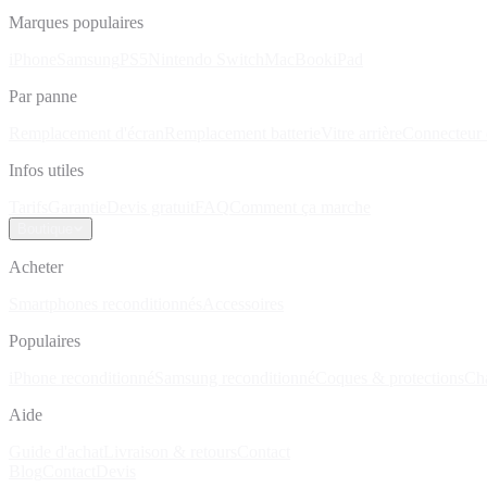
Marques populaires
iPhone
Samsung
PS5
Nintendo Switch
MacBook
iPad
Par panne
Remplacement d'écran
Remplacement batterie
Vitre arrière
Connecteur 
Infos utiles
Tarifs
Garantie
Devis gratuit
FAQ
Comment ça marche
Boutique
Acheter
Smartphones reconditionnés
Accessoires
Populaires
iPhone reconditionné
Samsung reconditionné
Coques & protections
Ch
Aide
Guide d'achat
Livraison & retours
Contact
Blog
Contact
Devis