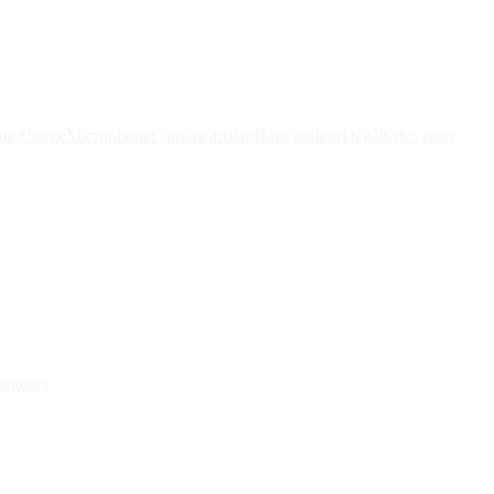
de charge
Microphone
Caméra arrière
Haut-parleur
Dégâts des eaux
argeurs