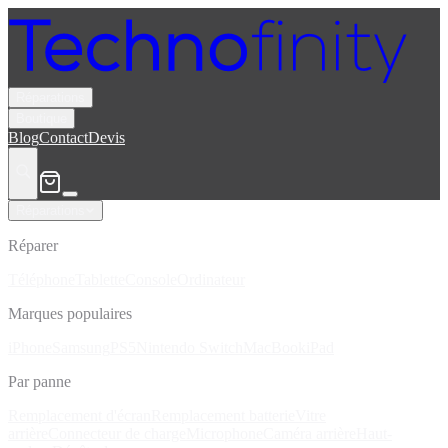
Réparations
Boutique
Blog
Contact
Devis
Réparations
Réparer
Téléphone
Tablette
Console
Ordinateur
Marques populaires
iPhone
Samsung
PS5
Nintendo Switch
MacBook
iPad
Par panne
Remplacement d'écran
Remplacement batterie
Vitre
arrière
Connecteur de charge
Microphone
Caméra arrière
Haut-