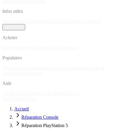
parleur
Dégâts des eaux
Infos utiles
Tarifs
Garantie
Devis gratuit
FAQ
Comment ça marche
Boutique
Acheter
Smartphones reconditionnés
Accessoires
Populaires
iPhone reconditionné
Samsung reconditionné
Coques &
protections
Chargeurs
Aide
Guide d'achat
Livraison & retours
Contact
Blog
Contact
Devis
Accueil
Réparation Console
Réparation PlayStation 5