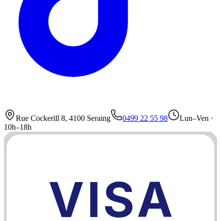
Rue Cockerill 8, 4100 Seraing
0499 22 55 98
Lun–Ven ·
10h–18h
VISA