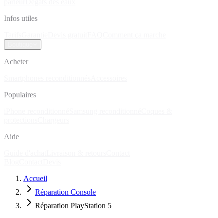
parleur
Dégâts des eaux
Infos utiles
Tarifs
Garantie
Devis gratuit
FAQ
Comment ça marche
Boutique
Acheter
Smartphones reconditionnés
Accessoires
Populaires
iPhone reconditionné
Samsung reconditionné
Coques &
protections
Chargeurs
Aide
Guide d'achat
Livraison & retours
Contact
Blog
Contact
Devis
Accueil
Réparation Console
Réparation PlayStation 5