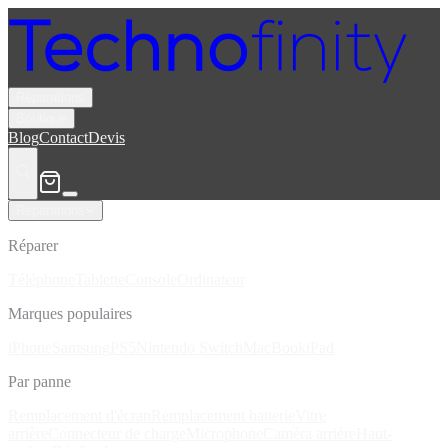
Réparations
Boutique
Blog
Contact
Devis
Réparations
Réparer
Téléphone
Tablette
Console
Ordinateur
Marques populaires
iPhone
Samsung
PS5
Nintendo Switch
MacBook
iPad
Par panne
Remplacement d'écran
Remplacement batterie
Vitre
arrière
Connecteur de charge
Microphone
Caméra arrière
Haut-