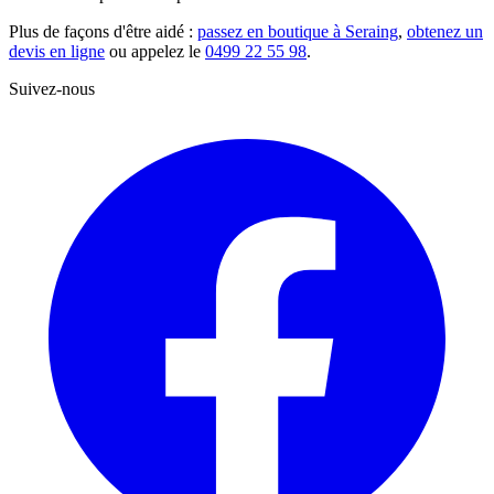
Plus de façons d'être aidé :
passez en boutique à Seraing
,
obtenez un
devis en ligne
ou appelez le
0499 22 55 98
.
Suivez-nous