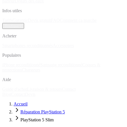
parleur
Dégâts des eaux
Infos utiles
Tarifs
Garantie
Devis gratuit
FAQ
Comment ça marche
Boutique
Acheter
Smartphones reconditionnés
Accessoires
Populaires
iPhone reconditionné
Samsung reconditionné
Coques &
protections
Chargeurs
Aide
Guide d'achat
Livraison & retours
Contact
Blog
Contact
Devis
Accueil
Réparation PlayStation 5
PlayStation 5 Slim