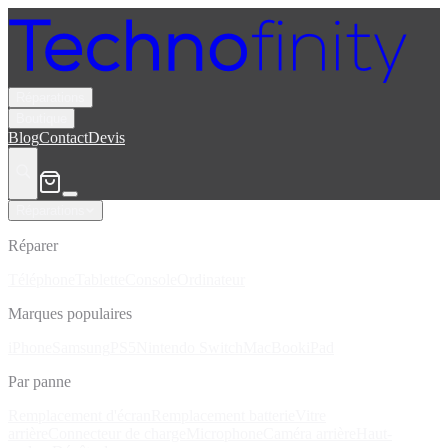
Réparations
Boutique
Blog
Contact
Devis
Réparations
Réparer
Téléphone
Tablette
Console
Ordinateur
Marques populaires
iPhone
Samsung
PS5
Nintendo Switch
MacBook
iPad
Par panne
Remplacement d'écran
Remplacement batterie
Vitre
arrière
Connecteur de charge
Microphone
Caméra arrière
Haut-