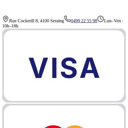
Rue Cockerill 8, 4100 Seraing
0499 22 55 98
Lun–Ven ·
10h–18h
VISA