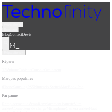
Réparations
Boutique
Blog
Contact
Devis
Réparations
Réparer
Téléphone
Tablette
Console
Ordinateur
Marques populaires
iPhone
Samsung
PS5
Nintendo Switch
MacBook
iPad
Par panne
Remplacement d'écran
Remplacement batterie
Vitre
arrière
Connecteur de charge
Microphone
Caméra arrière
Haut-