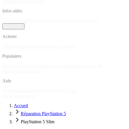
parleur
Dégâts des eaux
Infos utiles
Tarifs
Garantie
Devis gratuit
FAQ
Comment ça marche
Boutique
Acheter
Smartphones reconditionnés
Accessoires
Populaires
iPhone reconditionné
Samsung reconditionné
Coques &
protections
Chargeurs
Aide
Guide d'achat
Livraison & retours
Contact
Blog
Contact
Devis
Accueil
Réparation PlayStation 5
PlayStation 5 Slim