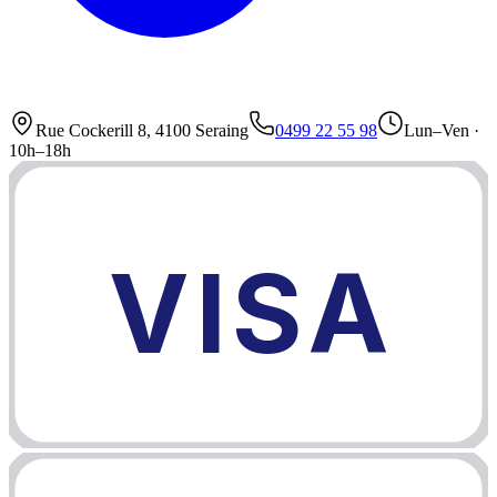
Rue Cockerill 8, 4100 Seraing
0499 22 55 98
Lun–Ven ·
10h–18h
VISA