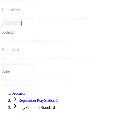
parleur
Dégâts des eaux
Infos utiles
Tarifs
Garantie
Devis gratuit
FAQ
Comment ça marche
Boutique
Acheter
Smartphones reconditionnés
Accessoires
Populaires
iPhone reconditionné
Samsung reconditionné
Coques &
protections
Chargeurs
Aide
Guide d'achat
Livraison & retours
Contact
Blog
Contact
Devis
Accueil
Réparation PlayStation 5
PlayStation 5 Standard