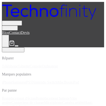
Réparations
Boutique
Blog
Contact
Devis
Réparations
Réparer
Téléphone
Tablette
Console
Ordinateur
Marques populaires
iPhone
Samsung
PS5
Nintendo Switch
MacBook
iPad
Par panne
Remplacement d'écran
Remplacement batterie
Vitre
arrière
Connecteur de charge
Microphone
Caméra arrière
Haut-