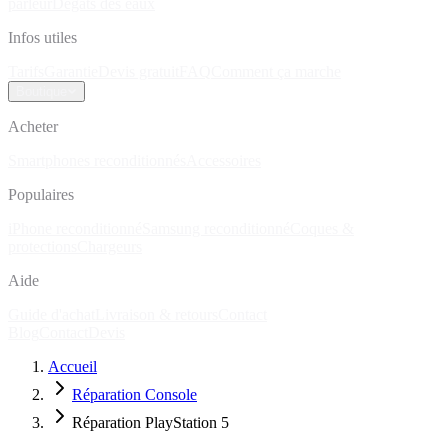
parleur
Dégâts des eaux
Infos utiles
Tarifs
Garantie
Devis gratuit
FAQ
Comment ça marche
Boutique
Acheter
Smartphones reconditionnés
Accessoires
Populaires
iPhone reconditionné
Samsung reconditionné
Coques &
protections
Chargeurs
Aide
Guide d'achat
Livraison & retours
Contact
Blog
Contact
Devis
Accueil
Réparation Console
Réparation PlayStation 5