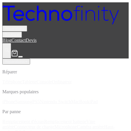
Réparations
Boutique
Blog
Contact
Devis
Réparations
Réparer
Téléphone
Tablette
Console
Ordinateur
Marques populaires
iPhone
Samsung
PS5
Nintendo Switch
MacBook
iPad
Par panne
Remplacement d'écran
Remplacement batterie
Vitre
arrière
Connecteur de charge
Microphone
Caméra arrière
Haut-