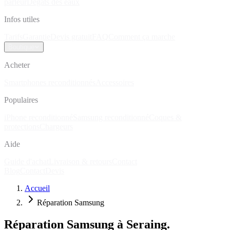
parleur
Dégâts des eaux
Infos utiles
Tarifs
Garantie
Devis gratuit
FAQ
Comment ça marche
Boutique
Acheter
Smartphones reconditionnés
Accessoires
Populaires
iPhone reconditionné
Samsung reconditionné
Coques &
protections
Chargeurs
Aide
Guide d'achat
Livraison & retours
Contact
Blog
Contact
Devis
Accueil
Réparation Samsung
Réparation Samsung à Seraing.