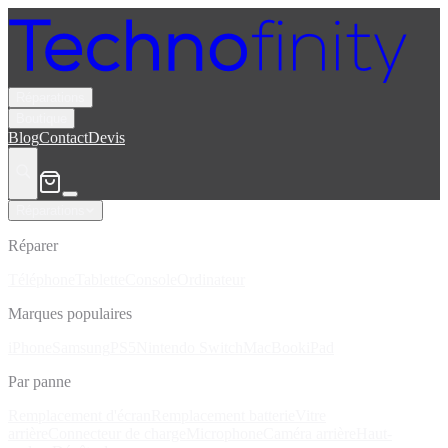
Réparations
Boutique
Blog
Contact
Devis
Réparations
Réparer
Téléphone
Tablette
Console
Ordinateur
Marques populaires
iPhone
Samsung
PS5
Nintendo Switch
MacBook
iPad
Par panne
Remplacement d'écran
Remplacement batterie
Vitre
arrière
Connecteur de charge
Microphone
Caméra arrière
Haut-