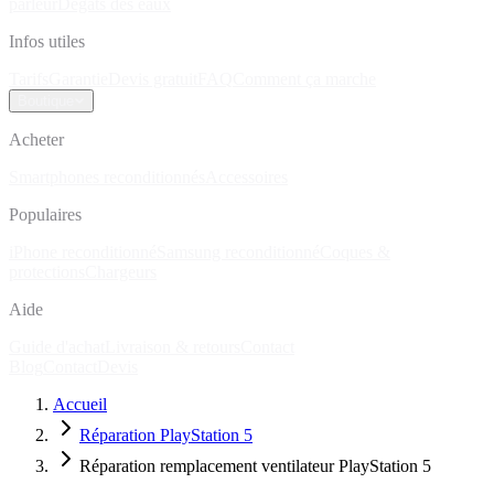
parleur
Dégâts des eaux
Infos utiles
Tarifs
Garantie
Devis gratuit
FAQ
Comment ça marche
Boutique
Acheter
Smartphones reconditionnés
Accessoires
Populaires
iPhone reconditionné
Samsung reconditionné
Coques &
protections
Chargeurs
Aide
Guide d'achat
Livraison & retours
Contact
Blog
Contact
Devis
Accueil
Réparation PlayStation 5
Réparation remplacement ventilateur PlayStation 5