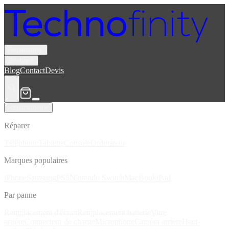
Réparations
Boutique
Blog
Contact
Devis
Réparations
Réparer
Téléphone
Tablette
Console
Ordinateur
Marques populaires
iPhone
Samsung
PS5
Nintendo Switch
MacBook
iPad
Par panne
Remplacement d'écran
Remplacement batterie
Vitre
arrière
Connecteur de charge
Microphone
Caméra arrière
Haut-