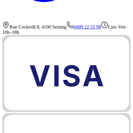
Rue Cockerill 8, 4100 Seraing
0499 22 55 98
Lun–Ven ·
10h–18h
VISA