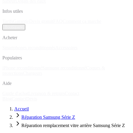
parleur
Dégâts des eaux
Infos utiles
Tarifs
Garantie
Devis gratuit
FAQ
Comment ça marche
Boutique
Acheter
Smartphones reconditionnés
Accessoires
Populaires
iPhone reconditionné
Samsung reconditionné
Coques &
protections
Chargeurs
Aide
Guide d'achat
Livraison & retours
Contact
Blog
Contact
Devis
Accueil
Réparation Samsung Série Z
Réparation remplacement vitre arrière Samsung Série Z