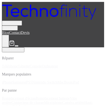
Réparations
Boutique
Blog
Contact
Devis
Réparations
Réparer
Téléphone
Tablette
Console
Ordinateur
Marques populaires
iPhone
Samsung
PS5
Nintendo Switch
MacBook
iPad
Par panne
Remplacement d'écran
Remplacement batterie
Vitre
arrière
Connecteur de charge
Microphone
Caméra arrière
Haut-