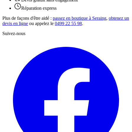
Réparation express
Plus de façons d'être aidé :
passez en boutique à Seraing
,
obtenez un
devis en ligne
ou appelez le
0499 22 55 98
.
Suivez-nous