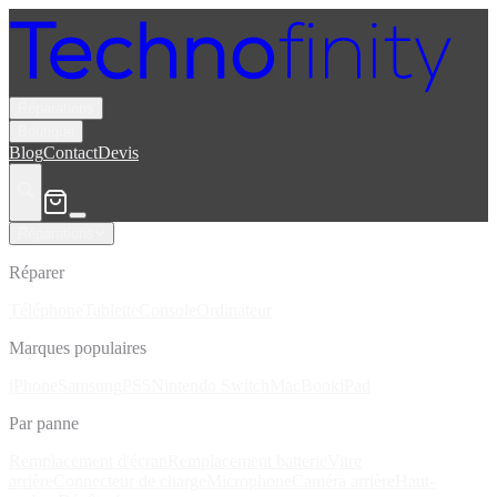
Réparations
Boutique
Blog
Contact
Devis
Réparations
Réparer
Téléphone
Tablette
Console
Ordinateur
Marques populaires
iPhone
Samsung
PS5
Nintendo Switch
MacBook
iPad
Par panne
Remplacement d'écran
Remplacement batterie
Vitre
arrière
Connecteur de charge
Microphone
Caméra arrière
Haut-