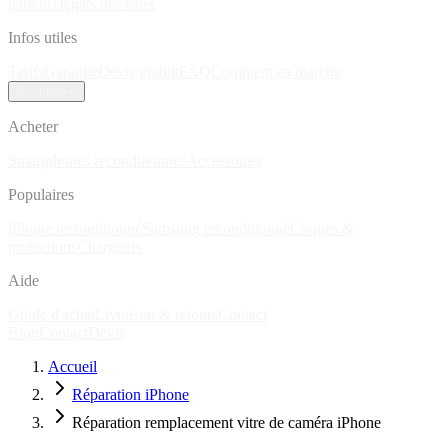
parleur
Dégâts des eaux
Infos utiles
Tarifs
Garantie
Devis gratuit
FAQ
Comment ça marche
Boutique
Acheter
Smartphones reconditionnés
Accessoires
Populaires
iPhone reconditionné
Samsung reconditionné
Coques &
protections
Chargeurs
Aide
Guide d'achat
Livraison & retours
Contact
Blog
Contact
Devis
Accueil
Réparation iPhone
Réparation remplacement vitre de caméra iPhone