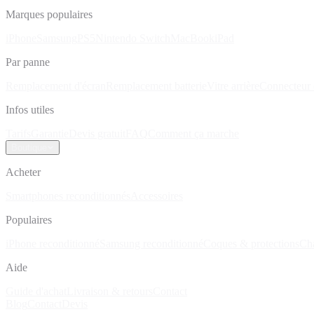
Marques populaires
iPhone
Samsung
PS5
Nintendo Switch
MacBook
iPad
Par panne
Remplacement d'écran
Remplacement batterie
Vitre arrière
Connecteur 
Infos utiles
Tarifs
Garantie
Devis gratuit
FAQ
Comment ça marche
Boutique
Acheter
Smartphones reconditionnés
Accessoires
Populaires
iPhone reconditionné
Samsung reconditionné
Coques & protections
Ch
Aide
Guide d'achat
Livraison & retours
Contact
Blog
Contact
Devis