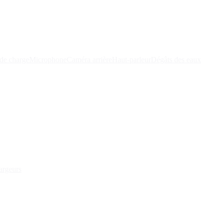
de charge
Microphone
Caméra arrière
Haut-parleur
Dégâts des eaux
argeurs