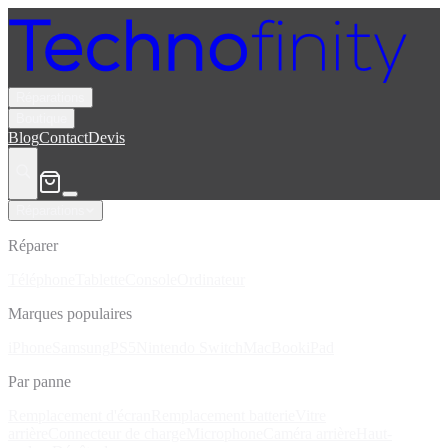
Réparations
Boutique
Blog
Contact
Devis
Réparations
Réparer
Téléphone
Tablette
Console
Ordinateur
Marques populaires
iPhone
Samsung
PS5
Nintendo Switch
MacBook
iPad
Par panne
Remplacement d'écran
Remplacement batterie
Vitre
arrière
Connecteur de charge
Microphone
Caméra arrière
Haut-