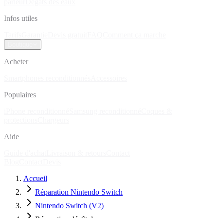
parleur
Dégâts des eaux
Infos utiles
Tarifs
Garantie
Devis gratuit
FAQ
Comment ça marche
Boutique
Acheter
Smartphones reconditionnés
Accessoires
Populaires
iPhone reconditionné
Samsung reconditionné
Coques &
protections
Chargeurs
Aide
Guide d'achat
Livraison & retours
Contact
Blog
Contact
Devis
Accueil
Réparation Nintendo Switch
Nintendo Switch (V2)