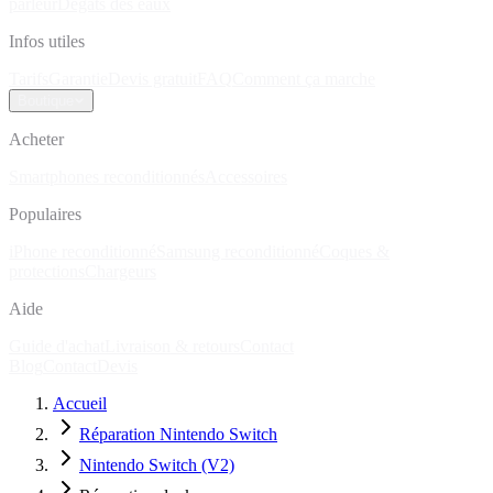
parleur
Dégâts des eaux
Infos utiles
Tarifs
Garantie
Devis gratuit
FAQ
Comment ça marche
Boutique
Acheter
Smartphones reconditionnés
Accessoires
Populaires
iPhone reconditionné
Samsung reconditionné
Coques &
protections
Chargeurs
Aide
Guide d'achat
Livraison & retours
Contact
Blog
Contact
Devis
Accueil
Réparation Nintendo Switch
Nintendo Switch (V2)