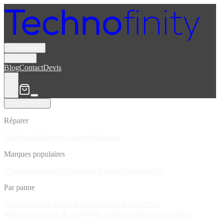
Réparations
Boutique
Blog
Contact
Devis
Réparations
Réparer
Téléphone
Tablette
Console
Ordinateur
Marques populaires
iPhone
Samsung
PS5
Nintendo Switch
MacBook
iPad
Par panne
Remplacement d'écran
Remplacement batterie
Vitre
arrière
Connecteur de charge
Microphone
Caméra arrière
Haut-