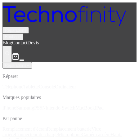
Réparations
Boutique
Blog
Contact
Devis
Réparations
Réparer
Téléphone
Tablette
Console
Ordinateur
Marques populaires
iPhone
Samsung
PS5
Nintendo Switch
MacBook
iPad
Par panne
Remplacement d'écran
Remplacement batterie
Vitre
arrière
Connecteur de charge
Microphone
Caméra arrière
Haut-