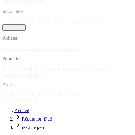
parleur
Dégâts des eaux
Infos utiles
Tarifs
Garantie
Devis gratuit
FAQ
Comment ça marche
Boutique
Acheter
Smartphones reconditionnés
Accessoires
Populaires
iPhone reconditionné
Samsung reconditionné
Coques &
protections
Chargeurs
Aide
Guide d'achat
Livraison & retours
Contact
Blog
Contact
Devis
Accueil
Réparation iPad
iPad 8e gen