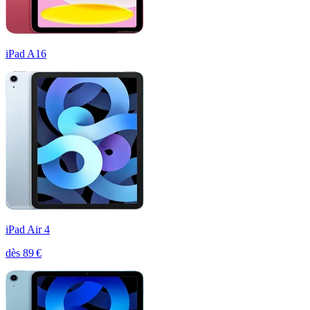
iPad A16
iPad Air 4
dès
89
€