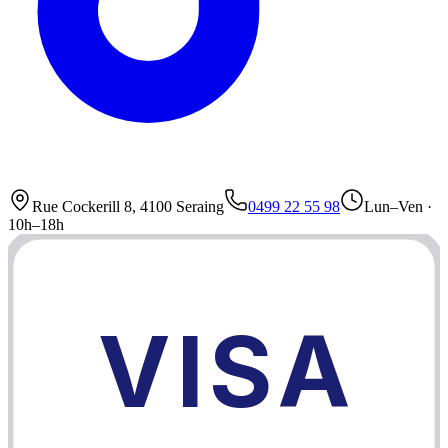
Rue Cockerill 8, 4100 Seraing
0499 22 55 98
Lun–Ven ·
10h–18h
VISA