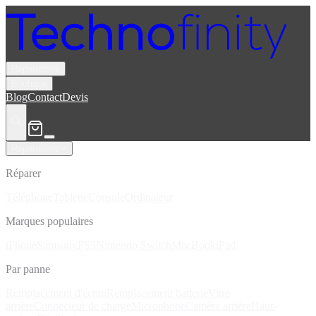
Réparations
Boutique
Blog
Contact
Devis
Réparations
Réparer
Téléphone
Tablette
Console
Ordinateur
Marques populaires
iPhone
Samsung
PS5
Nintendo Switch
MacBook
iPad
Par panne
Remplacement d'écran
Remplacement batterie
Vitre
arrière
Connecteur de charge
Microphone
Caméra arrière
Haut-