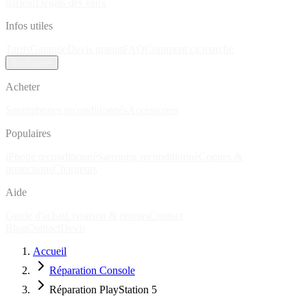
parleur
Dégâts des eaux
Infos utiles
Tarifs
Garantie
Devis gratuit
FAQ
Comment ça marche
Boutique
Acheter
Smartphones reconditionnés
Accessoires
Populaires
iPhone reconditionné
Samsung reconditionné
Coques &
protections
Chargeurs
Aide
Guide d'achat
Livraison & retours
Contact
Blog
Contact
Devis
Accueil
Réparation Console
Réparation PlayStation 5