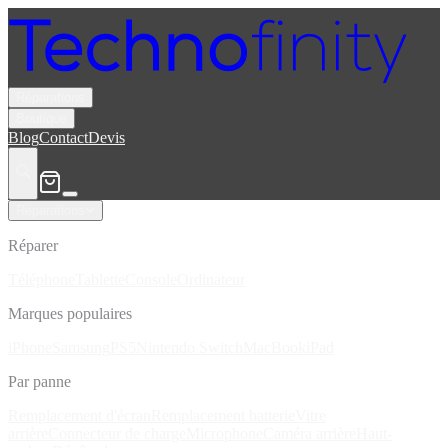
Réparations
Boutique
Blog
Contact
Devis
Réparations
Réparer
Téléphone
Tablette
Console
Ordinateur
Marques populaires
iPhone
Samsung
PS5
Nintendo Switch
MacBook
iPad
Par panne
Remplacement d'écran
Remplacement batterie
Vitre
arrière
Connecteur de charge
Microphone
Caméra arrière
Haut-