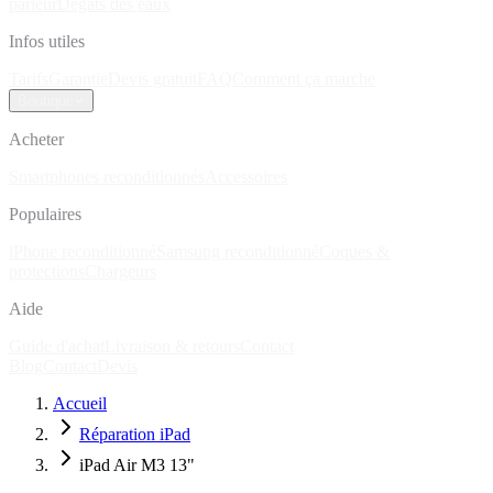
parleur
Dégâts des eaux
Infos utiles
Tarifs
Garantie
Devis gratuit
FAQ
Comment ça marche
Boutique
Acheter
Smartphones reconditionnés
Accessoires
Populaires
iPhone reconditionné
Samsung reconditionné
Coques &
protections
Chargeurs
Aide
Guide d'achat
Livraison & retours
Contact
Blog
Contact
Devis
Accueil
Réparation iPad
iPad Air M3 13"