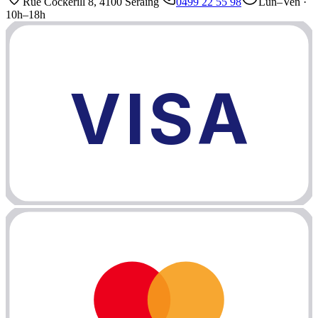
Rue Cockerill 8, 4100 Seraing
0499 22 55 98
Lun–Ven ·
10h–18h
VISA