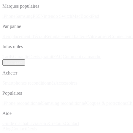
Marques populaires
iPhone
Samsung
PS5
Nintendo Switch
MacBook
iPad
Par panne
Remplacement d'écran
Remplacement batterie
Vitre arrière
Connecteur 
Infos utiles
Tarifs
Garantie
Devis gratuit
FAQ
Comment ça marche
Boutique
Acheter
Smartphones reconditionnés
Accessoires
Populaires
iPhone reconditionné
Samsung reconditionné
Coques & protections
Ch
Aide
Guide d'achat
Livraison & retours
Contact
Blog
Contact
Devis