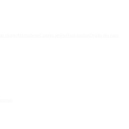
de charge
Microphone
Caméra arrière
Haut-parleur
Dégâts des eaux
argeurs