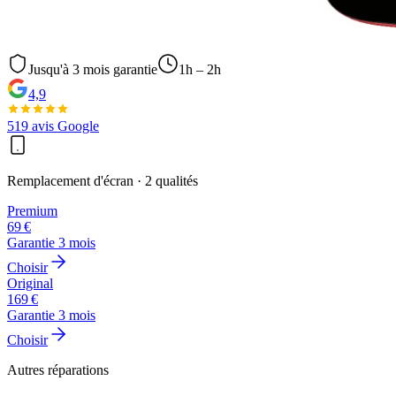
Jusqu'à
3
mois garantie
1h – 2h
4,9
519
avis Google
Remplacement d'écran
· 2 qualités
Premium
69
€
Garantie
3
mois
Choisir
Original
169
€
Garantie
3
mois
Choisir
Autres réparations