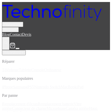
Réparations
Boutique
Blog
Contact
Devis
Réparations
Réparer
Téléphone
Tablette
Console
Ordinateur
Marques populaires
iPhone
Samsung
PS5
Nintendo Switch
MacBook
iPad
Par panne
Remplacement d'écran
Remplacement batterie
Vitre
arrière
Connecteur de charge
Microphone
Caméra arrière
Haut-