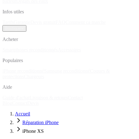
parleur
Dégâts des eaux
Infos utiles
Tarifs
Garantie
Devis gratuit
FAQ
Comment ça marche
Boutique
Acheter
Smartphones reconditionnés
Accessoires
Populaires
iPhone reconditionné
Samsung reconditionné
Coques &
protections
Chargeurs
Aide
Guide d'achat
Livraison & retours
Contact
Blog
Contact
Devis
Accueil
Réparation iPhone
iPhone XS