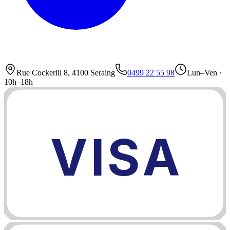
Rue Cockerill 8, 4100 Seraing
0499 22 55 98
Lun–Ven ·
10h–18h
VISA